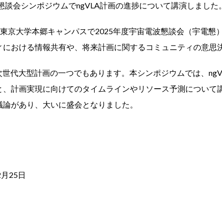
波懇談会シンポジウムでngVLA計画の進捗について講演しました
けて、東京大学本郷キャンパスで2025年度宇宙電波懇談会（宇電
ィにおける情報共有や、将来計画に関するコミュニティの意思
む次世代大型計画の一つでもあります。本シンポジウムでは、ng
と、計画実現に向けてのタイムラインやリソース予測について
議論があり、大いに盛会となりました。
2月25日