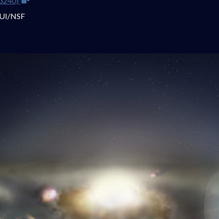
240)
AUI/NSF